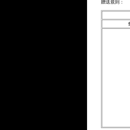
贈送規則：