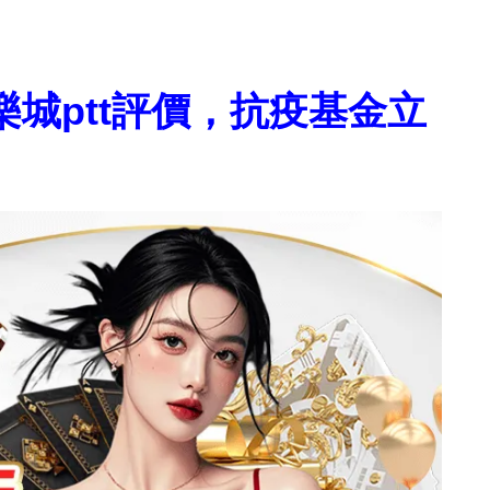
樂城ptt評價，抗疫基金立