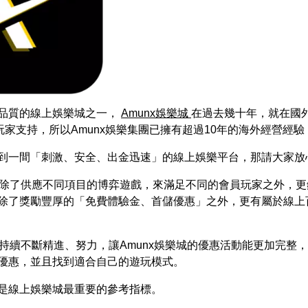
品質的線上娛樂城之一，
Amunx娛樂城
在過去幾十年，就在國
員玩家支持，所以Amunx娛樂集團已擁有超過10年的海外經營
到一間「刺激、安全、出金迅速」的線上娛樂平台，那請大家放心
樂城除了供應不同項目的博弈遊戲，來滿足不同的會員玩家之外，
除了獎勵豐厚的「免費體驗金、首儲優惠」之外，更有屬於線上
樂城持續不斷精進、努力，讓Amunx娛樂城的優惠活動能更加完
優惠，並且找到適合自己的遊玩模式。
是線上娛樂城最重要的參考指標。