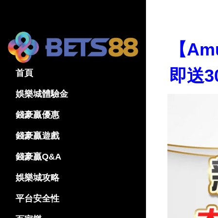
【Am
即送30
首頁
娛樂城體驗金
錢豪贏優惠
錢豪贏遊戲
錢豪贏Q&A
娛樂城攻略
平台安全性