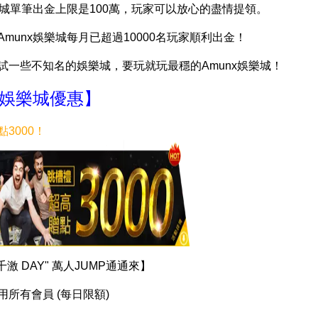
娛樂城單筆出金上限是100萬，玩家可以放心的盡情提領。
munx娛樂城每月已超過10000名玩家順利出金！
試一些不知名的娛樂城，要玩就玩最穩的Amunx娛樂城！
nx娛樂城優惠】
3000！
千激 DAY" 萬人JUMP通通來】
所有會員 (每日限額)