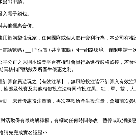
客服提出申請。
動發入電子錢包。
法與其他優惠合併。
僅適用於娛樂性玩家，任何團隊或個人進行套利行為，本公司有權
一電話號碼 / __ IP 位置 / 共享電腦 / 同一網路環境，僅限申請一
員公平公正之原則本娛樂平台有權對會員行為進行嚴格監控，若
期審核扣回點數及所產生優惠之利。
】僅計算會員遊玩之【有效注單】，無風險投注皆不計算入有效
，輪盤及骰寶及其他相似投注法時同時投注黑、紅，單、雙，大、小等
惠活動，未達優惠投注量前，再次存款所產生投注量，會加前次
平台對活動保有最終解釋權，有權於任何時間修改、暫停或取消優
格請先完成實名認證※