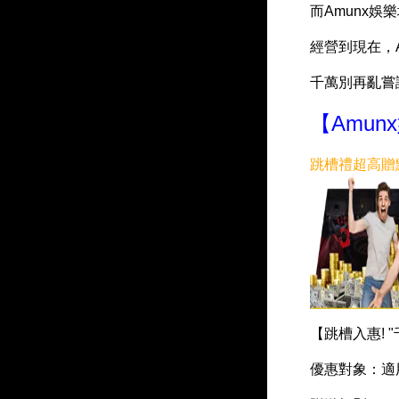
而Amunx
經營到現在，A
千萬別再亂嘗
【Amu
跳槽禮超高贈點
【跳槽入惠! "
優惠對象：適用