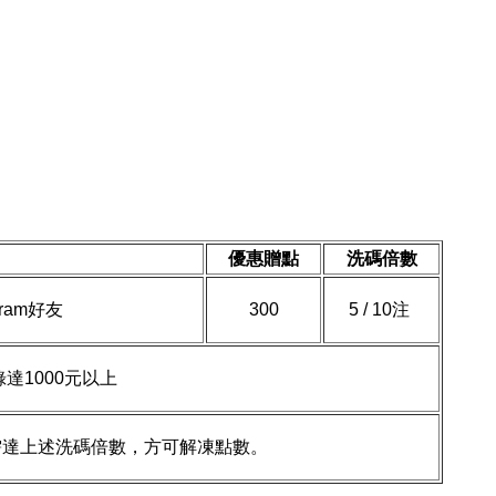
優惠贈點
洗碼倍數
ram好友
300
5 / 10注
達1000元以上
錄以上，需達上述洗碼倍數，方可解凍點數。