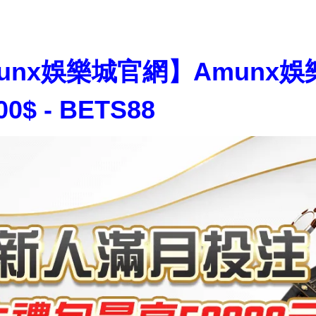
unx娛樂城官網】Amunx娛
0$ - BETS88